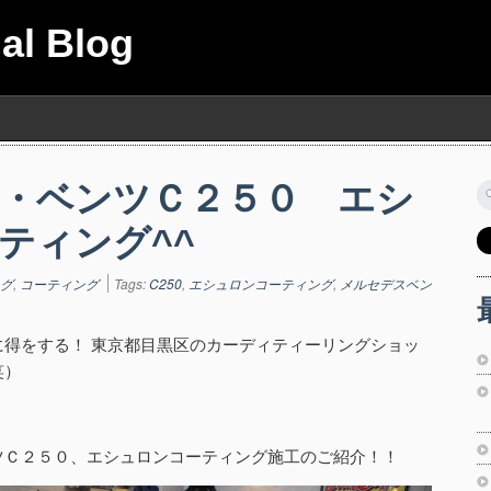
ial Blog
・ベンツＣ２５０ エシ
索
ティング^^
グ
,
コーティング
Tags:
C250
,
エシュロンコーティング
,
メルセデスベン
に得をする！ 東京都目黒区のカーディティーリングショッ
笑）
ツＣ２５０、エシュロンコーティング施工のご紹介！！