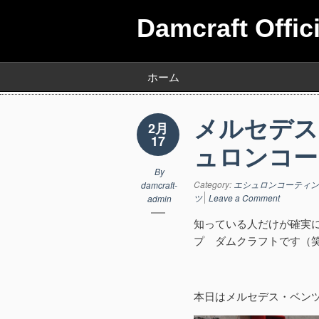
Damcraft Offic
ホーム
メルセデス
2月
17
ュロンコー
By
Category:
エシュロンコーティン
damcraft-
ツ
Leave a Comment
admin
知っている人だけが確実
プ ダムクラフトです（
本日はメルセデス・ベン