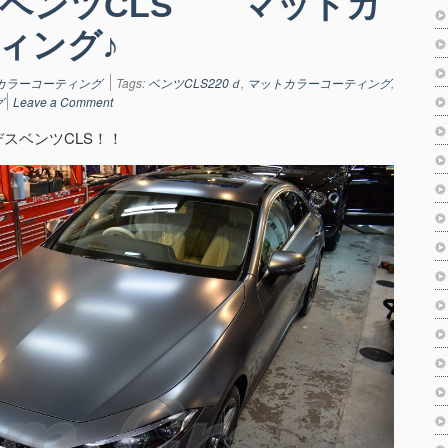
ベンツCLS マットカ
ィング♪
カラーコーティング
Tags:
ベンツCLS220ｄ
,
マットカラーコーティング
,
グ
Leave a Comment
スベンツCLS！！