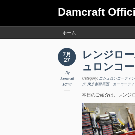
Damcraft Offic
ホーム
レンジロ
7月
27
ュロンコー
By
Category:
エシュロンコーティン
damcraft-
グ
,
東京都目黒区 カーコーティ
admin
本日のご紹介は、レンジ