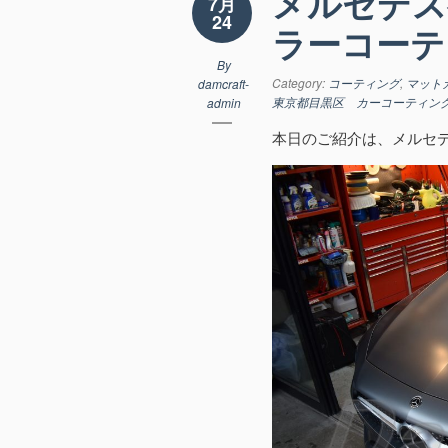
メルセデス
7月
24
ラーコーテ
By
Category:
コーティング
,
マット
damcraft-
東京都目黒区 カーコーティン
admin
本日のご紹介は、メルセデ