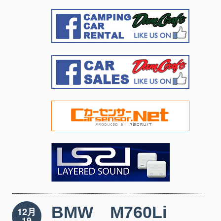
BMW M760Li
12月
19