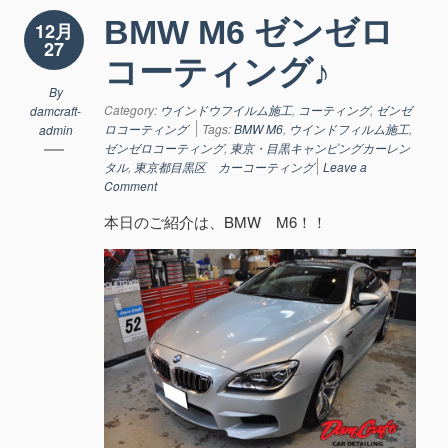
BMW M6 ゼンゼロ
12月
27
コーティング♪
By
Category:
ウインドウフイルム施工
,
コーティング
,
ゼンゼ
damcraft-
ロコーティング
Tags:
BMW M6
,
ウインドフィルム施工
,
admin
ゼンゼロコーティング
,
東京・目黒キャンピングカーレン
タル
,
東京都目黒区 カーコーティング
Leave a
Comment
本日のご紹介は、BMW M6！！