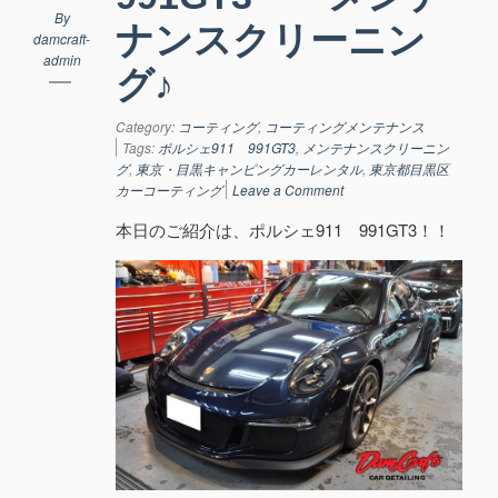
By
ナンスクリーニン
damcraft-
admin
グ♪
Category:
コーティング
,
コーティングメンテナンス
Tags:
ポルシェ911 991GT3
,
メンテナンスクリーニン
グ
,
東京・目黒キャンピングカーレンタル
,
東京都目黒区
カーコーティング
Leave a Comment
本日のご紹介は、ポルシェ911 991GT3！！