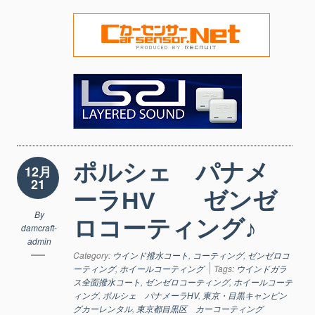
ポルシェ パナメ
12月
21
ーラHV ゼンゼ
By
ロコーティング♪
damcraft-
admin
Category:
ウインド撥水コート
,
コーティング
,
ゼンゼロコ
ーティング
,
ホイールコーティング
Tags:
ウインドガラ
ス全面撥水コート
,
ゼンゼロコーティング
,
ホイールコーテ
ィング
,
ポルシェ パナメーラHV
,
東京・目黒キャンピン
グカーレンタル
,
東京都目黒区 カーコーティング