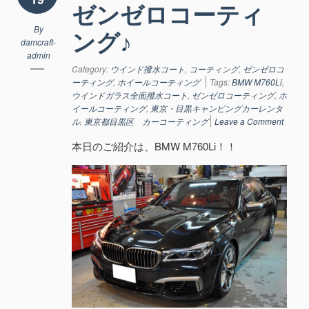
ゼンゼロコーティ
By
ング♪
damcraft-
admin
Category:
ウインド撥水コート
,
コーティング
,
ゼンゼロコ
ーティング
,
ホイールコーティング
Tags:
BMW M760Li
,
ウインドガラス全面撥水コート
,
ゼンゼロコーティング
,
ホ
イールコーティング
,
東京・目黒キャンピングカーレンタ
ル
,
東京都目黒区 カーコーティング
Leave a Comment
本日のご紹介は、BMW M760Li！！