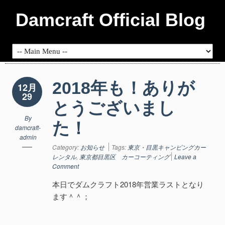
Damcraft Official Blog
2018年も！ありが
12月
29
とうございまし
By
た！
damcraft-
admin
Category:
お知らせ
Tags:
東京・目黒キャンピングカー
レンタル
,
東京都目黒区 カーコーティング
Leave a
Comment
本日でダムクラフト2018年営業ラストとなり
ます＾＾；