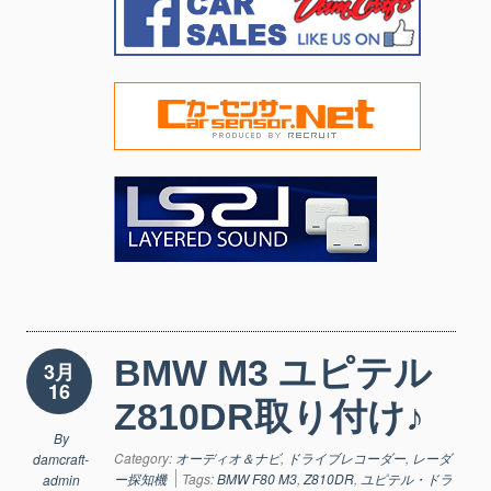
BMW M3 ユピテル
3月
16
Z810DR取り付け♪
By
Category:
オーディオ＆ナビ
,
ドライブレコーダー
,
レーダ
damcraft-
ー探知機
Tags:
BMW F80 M3
,
Z810DR
,
ユピテル・ドラ
admin