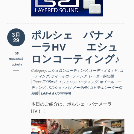
ポルシェ パナメ
3月
29
ーラHV エシュ
By
ロンコーティング♪
damcraft-
admin
Category:
エシュロンコーティング
,
オーディオ＆ナビ
,
コ
ーティング
,
ホイールコーティング
,
レーダー探知機
Tags:
Z995csd
,
エシュロンコーティング
,
ホイールコー
ティング
,
ポルシェ・パナメーラHV
,
ユピテルレーダー探
知機
Leave a Comment
本日のご紹介は、ポルシェ・パナメーラ
HV！！