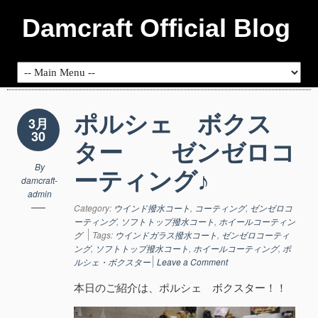
Damcraft Official Blog
ポルシェ ボクス
3月
30
ター ゼンゼロコ
By
ーティング♪
damcraft-
admin
Category:
ウインド撥水コート
,
コーティング
,
ゼンゼロコ
ーティング
,
ソフトトップ撥水コート
,
ホイールコーティン
グ
Tags:
ウインドガラス撥水コート
,
ゼンゼロコーティ
ング
,
ソフトトップ撥水コート
,
ホイールコーティング
,
ポ
ルシェ・ボクスター
Leave a Comment
本日のご紹介は、ポルシェ ボクスター！！