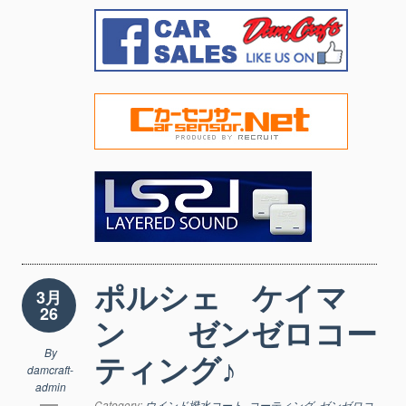
ポルシェ ケイマ
3月
26
ン ゼンゼロコー
By
ティング♪
damcraft-
admin
Category:
ウインド撥水コート
,
コーティング
,
ゼンゼロコ