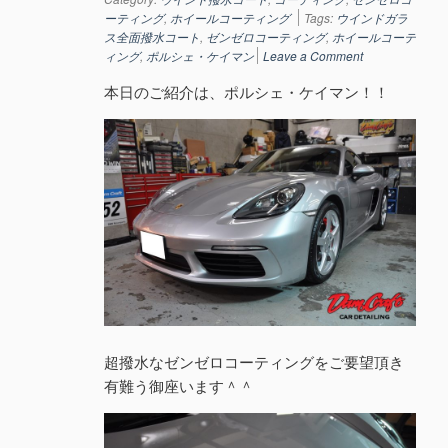
ーティング
,
ホイールコーティング
Tags:
ウインドガラ
ス全面撥水コート
,
ゼンゼロコーティング
,
ホイールコーテ
ィング
,
ポルシェ・ケイマン
Leave a Comment
本日のご紹介は、ポルシェ・ケイマン！！
超撥水なゼンゼロコーティングをご要望頂き
有難う御座います＾＾