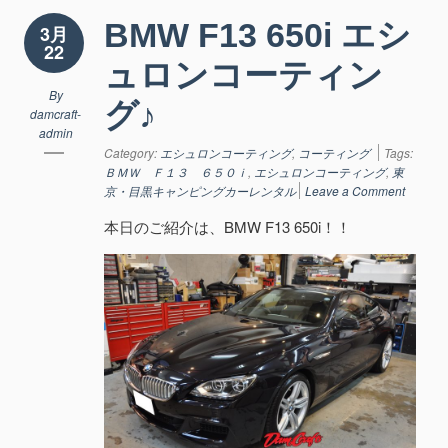
BMW F13 650i エシ
3月
22
ュロンコーティン
By
グ♪
damcraft-
admin
Category:
エシュロンコーティング
,
コーティング
Tags:
ＢＭＷ Ｆ１３ ６５０ｉ
,
エシュロンコーティング
,
東
京・目黒キャンピングカーレンタル
Leave a Comment
本日のご紹介は、BMW F13 650i！！