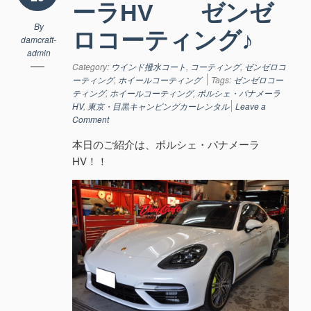
ーラHV ゼンゼ
By
ロコーティング♪
damcraft-
admin
Category:
ウインド撥水コート
,
コーティング
,
ゼンゼロコ
ーティング
,
ホイールコーティング
Tags:
ゼンゼロコー
ティング
,
ホイールコーティング
,
ポルシェ・パナメーラ
HV
,
東京・目黒キャンピングカーレンタル
Leave a
Comment
本日のご紹介は、ポルシェ・パナメーラ
HV！！