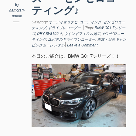
By
ティング♪
damcraft-
admin
Category:
オーディオ＆ナビ
,
コーティング
,
ゼンゼロコー
ティング
,
ドライブレコーダー
Tags:
BMW G01 7シリー
ズ
,
DRY-SV8100ｄ
,
ウインドフィルム施工
,
ゼンゼロコー
ティング
,
ユピテルドライブレコーダー
,
東京・目黒キャン
ピングカーレンタル
Leave a Comment
本日のご紹介は、BMW G01 7シリーズ！！