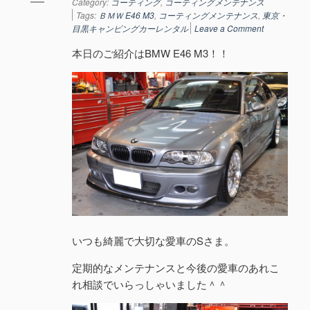
Category:
コーティング
,
コーティングメンテナンス
Tags:
ＢＭＷ E46 M3
,
コーティングメンテナンス
,
東京・
目黒キャンピングカーレンタル
Leave a Comment
本日のご紹介はBMW E46 M3！！
いつも綺麗で大切な愛車のSさま。
定期的なメンテナンスと今後の愛車のあれこ
れ相談でいらっしゃいました＾＾