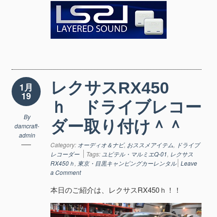
レクサスRX450
1月
19
ｈ ドライブレコー
By
ダー取り付け＾＾
damcraft-
admin
Category:
オーディオ＆ナビ
,
おススメアイテム
,
ドライブ
レコーダー
Tags:
ユピテル・マルミエQ-01
,
レクサス
RX450ｈ
,
東京・目黒キャンピングカーレンタル
Leave
a Comment
本日のご紹介は、レクサスRX450ｈ！！