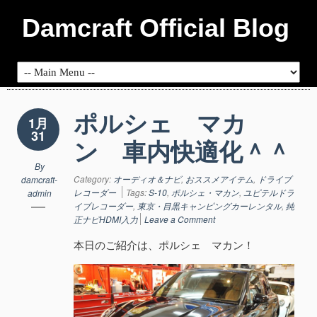
Damcraft Official Blog
ポルシェ マカ
1月
31
ン 車内快適化＾＾
By
Category:
オーディオ＆ナビ
,
おススメアイテム
,
ドライブ
damcraft-
レコーダー
Tags:
S-10
,
ポルシェ・マカン
,
ユピテルドラ
admin
イブレコーダー
,
東京・目黒キャンピングカーレンタル
,
純
正ナビHDMI入力
Leave a Comment
本日のご紹介は、ポルシェ マカン！