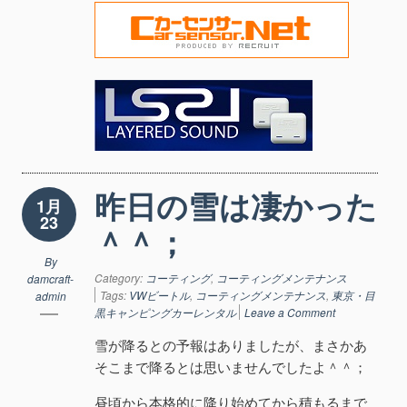
昨日の雪は凄かった
1月
23
＾＾；
By
Category:
コーティング
,
コーティングメンテナンス
damcraft-
Tags:
VWビートル
,
コーティングメンテナンス
,
東京・目
admin
黒キャンピングカーレンタル
Leave a Comment
雪が降るとの予報はありましたが、まさかあ
そこまで降るとは思いませんでしたよ＾＾；
昼頃から本格的に降り始めてから積もるまで