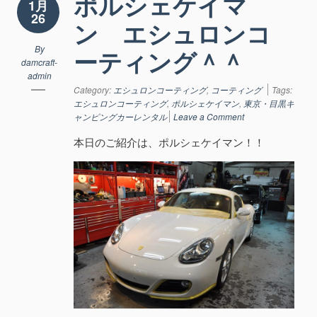
ポルシェケイマ
1月
26
ン エシュロンコ
By
ーティング＾＾
damcraft-
admin
Category:
エシュロンコーティング
,
コーティング
Tags:
エシュロンコーティング
,
ポルシェケイマン
,
東京・目黒キ
ャンピングカーレンタル
Leave a Comment
本日のご紹介は、ポルシェケイマン！！