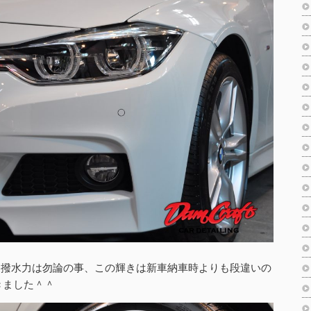
i、撥水力は勿論の事、この輝きは新車納車時よりも段違いの
きました＾＾