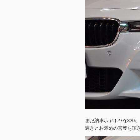
まだ納車ホヤホヤな320
輝きとお褒めの言葉を頂