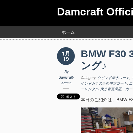
Damcraft Offic
ホーム
BMW F30
1月
19
ング♪
By
damcraft-
Category:
ウインド撥水コート
,
admin
インドガラス全面撥水コート
,
エ
ーレンタル
,
東京都目黒区 カー
本日のご紹介は、BMW F30