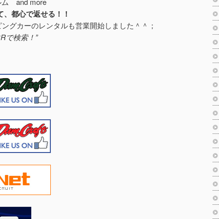
 and more
て、都心で返せる！！
ピングカーのレンタルも営業開始しました＾＾；
Rで検索！”