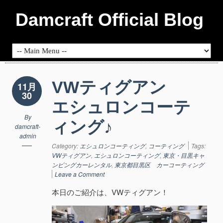
Damcraft Official Blog
VWティグアン
11月
30
エシュロンコーテ
By
ィング♪
damcraft-
admin
Category:
エシュロンコーティング
,
コーティング
Tags:
VWティグアン
,
エシュロンコーティング
,
東京・目黒キャ
ンピングカーレンタル
,
東京都目黒区 カーコーティング
Leave a Comment
本日のご紹介は、VWティグアン！