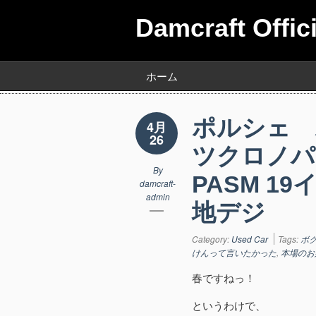
Damcraft Offic
ホーム
ポルシェ 
4月
26
ツクロノパ
By
PASM 1
damcraft-
admin
地デジ
Category:
Used Car
Tags:
ボ
けんって言いたかった
,
本場のお
春ですねっ！
というわけで、