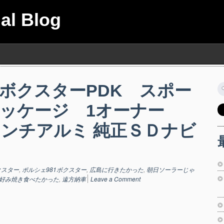
ial Blog
ボクスターPDK スポー
索
ッケージ 1オーナー
9インチアルミ 純正ＳＤナビ
クスター
,
ポルシェ981ボクスター
,
広島に行きたかった
,
朝日ソーラーじゃ
好み焼き食べたかった
,
遠方納車
Leave a Comment