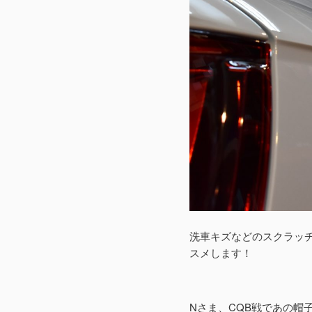
洗車キズなどのスクラッ
スメします！
Nさま、CQB戦であの帽