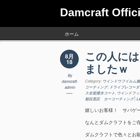
Damcraft Offic
ホーム
この人には
8月
18
ましたｗ
By
Category:
ウインドウフイルム施
damcraft-
コーティング
,
ドライブレコーダ
admin
ス全面撥水コート
,
ウインドフィ
都目黒区 カーコーティング
L
嬉しいお客様！ サバゲ
なんとダムクラフトをご
ダムクラフトで色々とお