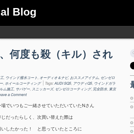
ial Blog
、何度も殺（キル）され
索
工
,
ウインド撥水コート
,
オーディオ＆ナビ
,
おススメアイテム
,
ゼンゼロ
ー
,
ホイールコーティング
Tags:
AUDI SQ5
,
アウディQ5
,
ウインドガラ
ルム施工
,
サバゲー
,
スニッカーズ
,
ゼンゼロコーティング
,
完全防水
,
東京
eave a Comment
ー場でいつもご一緒させていただいていたNさん
存じだったらしく、次買い替えた際は
願いしたかった！ と思っていたところに