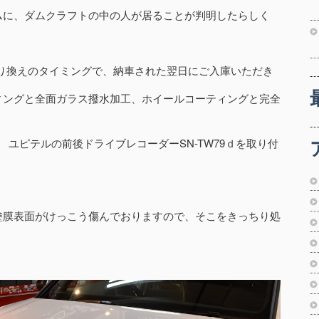
ムに、ダムクラフトの中の人が居ることが判明したらしく
乗り換えのタイミングで、納車された翌日にご入庫いただき
ィングと全面ガラス撥水加工、ホイールコーティングと完全
 ユピテルの前後ドライブレコーダーSN-TW79ｄを取り付
！
塗膜表面がけっこう傷んでおりますので、そこをきっちり処
！