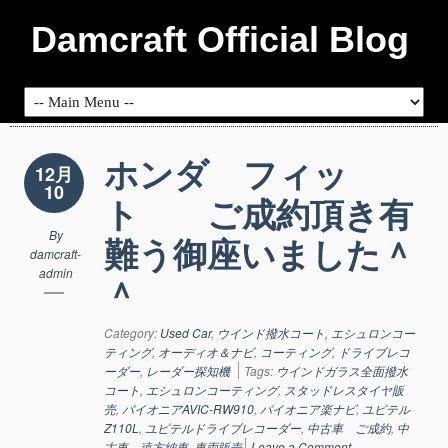
Damcraft Official Blog
ホンダ フィッ
12月
10
ト ご成約頂き有
By
難う御座いました＾
damcraft-
admin
＾
Category:
Used Car
,
ウインド撥水コート
,
エシュロンコー
ティング
,
オーディオ＆ナビ
,
コーティング
,
ドライブレコ
ーダー
,
レーダー探知機
Tags:
ウインドガラス全面撥水
コート
,
エシュロンコーティング
,
スタッドレスタイヤ販
売
,
パイオニアAVIC-RW910
,
パイオニア楽ナビ
,
ユピテル
Z110L
,
ユピテルドライブレコーダー
,
中古車 ご成約
,
中
古車 遠方納車
,
車両販売
Leave a Comment