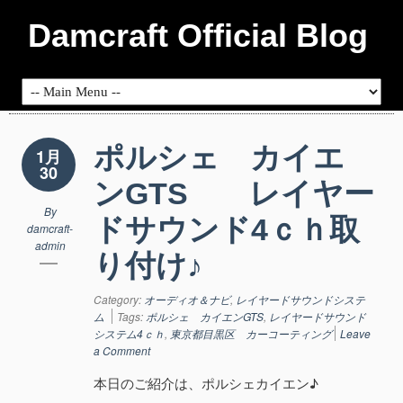
Damcraft Official Blog
ポルシェ カイエ
1月
30
ンGTS レイヤー
By
ドサウンド4ｃｈ取
damcraft-
admin
り付け♪
Category:
オーディオ＆ナビ
,
レイヤードサウンドシステ
ム
Tags:
ポルシェ カイエンGTS
,
レイヤードサウンド
システム4ｃｈ
,
東京都目黒区 カーコーティング
Leave
a Comment
本日のご紹介は、ポルシェカイエン♪