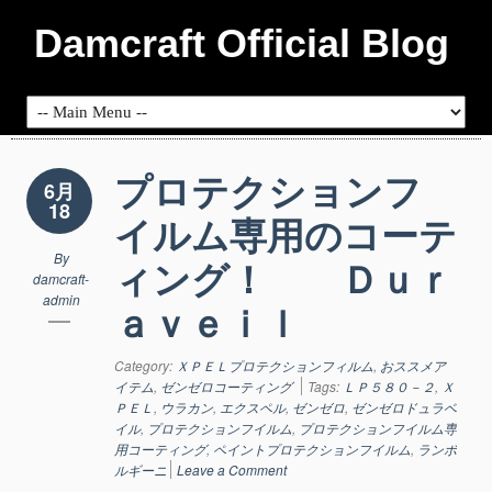
Damcraft Official Blog
プロテクションフ
6月
18
イルム専用のコーテ
By
ィング！ Ｄｕｒ
damcraft-
admin
ａｖｅｉｌ
Category:
ＸＰＥＬプロテクションフィルム
,
おススメア
イテム
,
ゼンゼロコーティング
Tags:
ＬＰ５８０－２
,
Ｘ
ＰＥＬ
,
ウラカン
,
エクスペル
,
ゼンゼロ
,
ゼンゼロドュラベ
イル
,
プロテクションフイルム
,
プロテクションフイルム専
用コーティング
,
ペイントプロテクションフイルム
,
ランボ
ルギーニ
Leave a Comment