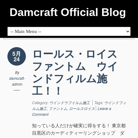
Damcraft Official Blog
ロールス・ロイス
5月
24
ファントム ウイ
By
ンドフィルム施
damcraft-
admin
工！！
Category:
ウインドウフイルム施工
Tags:
ウインドフィ
ルム施工
,
ファントム
,
ロールスロイス
Leave a
Comment
知っている人だけが確実に得をする！ 東京都
目黒区のカーディティーリングショップ ダ