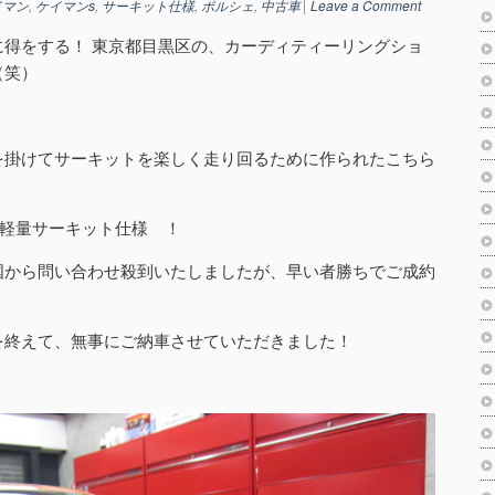
イマン
,
ケイマンs
,
サーキット仕様
,
ポルシェ
,
中古車
Leave a Comment
に得をする！ 東京都目黒区の、カーディティーリングショ
（笑）
を掛けてサーキットを楽しく走り回るために作られたこちら
軽量サーキット仕様 ！
国から問い合わせ殺到いたしましたが、早い者勝ちでご成約
を終えて、無事にご納車させていただきました！