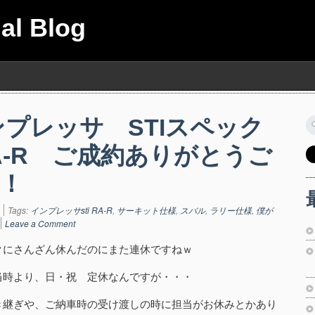
ial Blog
ンプレッサ STIスペック
索
A-R ご成約ありがとうご
！
Tags:
インプレッサsti RA-R
,
サーキット仕様
,
スバル
,
ラリー仕様
,
僕が
Leave a Comment
クにさんざん休んだのにまた連休ですねｗ
当時より、日・祝 定休なんですが・・・
き継ぎや、ご納車時の受け渡しの時に担当がお休みとかあり