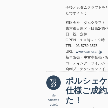
今後ともダムクラフトを
たです＾＾；
有限会社 ダムクラフト
東京都目黒区下目黒2-19-
日・祝 定休
OPEN １０時～１９時
TEL 03-5759-3575
URL
www.damcraft.jp
新車販売・中古車販売・
コーティング・フイルム
Xpelプロテクションフイルム
ポルシェケ
7月
29
仕様ご成約
By
た！
damcraft-
admin