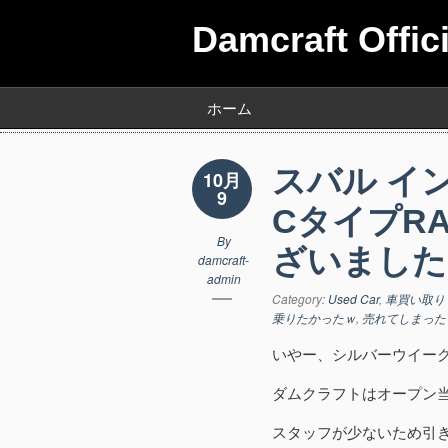
Damcraft Offic
ホーム
スバル イ
10月
9
CタイプR
By
ざいました
damcraft-
admin
Category:
Used Car
,
車買い取り
乗りたかったｗ
,
売れてしまった
いやー、シルバーウイー
ダムクラフトはオープン
スタッフが少ないため引