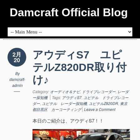
Damcraft Official Blog
アウディS7 ユピ
2月
20
テルZ820DR取り付
By
け♪
damcraft-
admin
Category:
オーディオ＆ナビ
,
ドライブレコーダー
,
レーダ
ー探知機
Tags:
アウディS7
,
ユピテル ドライブレコー
ダー
,
ユピテル レーダー探知機
,
ユピテルZ820DR
,
東京
都目黒区 カーコーティング
Leave a Comment
本日のご紹介は、アウディS7！！