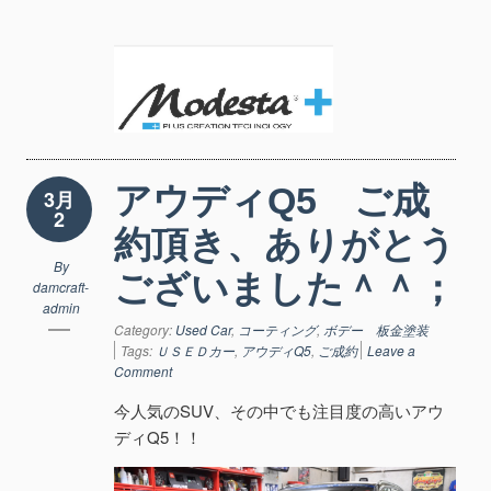
アウディQ5 ご成
3月
2
約頂き、ありがとう
By
ございました＾＾；
damcraft-
admin
Category:
Used Car
,
コーティング
,
ボデー 板金塗装
Tags:
ＵＳＥＤカー
,
アウディQ5
,
ご成約
Leave a
Comment
今人気のSUV、その中でも注目度の高いアウ
ディQ5！！