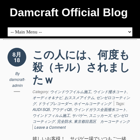
Damcraft Official Blog
この人には、何度も
8月
18
殺（キル）されまし
By
たｗ
damcraft-
admin
Category:
ウインドウフイルム施工
,
ウインド撥水コート
,
オーディオ＆ナビ
,
おススメアイテム
,
ゼンゼロコーティン
グ
,
ドライブレコーダー
,
ホイールコーティング
Tags:
AUDI SQ5
,
アウディQ5
,
ウインドガラス全面撥水コート
,
ウインドフィルム施工
,
サバゲー
,
スニッカーズ
,
ゼンゼロ
コーティング
,
完全防水
,
東京都目黒区 カーコーティング
Leave a Comment
嬉しいお客様！ サバゲー場でいつもご一緒