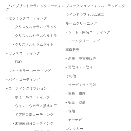
– ハイブリッドセラミックコーティン
プロテクションフィルム・ラッピング
グ
ウインドウフィルム施工
– セラミックコーティング
ルームクリーニング
- クリスタルセラムブラック
– シート・内装コーティング
- クリスタルセラムウルトラ
– ルームクリーニング
- クリスタルセラムライト
車両販売
– ガラスコーティング
– 新車・中古車販売
- EXO
– 買取り・下取り
– マットカラーコーティング
その他
– バイクコーティング
– オーディオ・電装
– コーティングオプション
– 車検・修理
- ホイールコーティング
– 板金・塗装
- ウインドウガラス撥水加工
– 保険
- ドア開口部コーティング
– カーナビ
- 未塗装部分コーティング
レンタカー