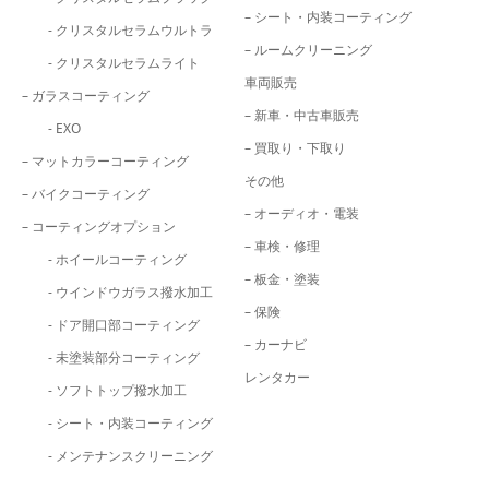
– シート・内装コーティング
- クリスタルセラムウルトラ
– ルームクリーニング
- クリスタルセラムライト
車両販売
– ガラスコーティング
– 新車・中古車販売
- EXO
– 買取り・下取り
– マットカラーコーティング
その他
– バイクコーティング
– オーディオ・電装
– コーティングオプション
– 車検・修理
- ホイールコーティング
– 板金・塗装
- ウインドウガラス撥水加工
– 保険
- ドア開口部コーティング
– カーナビ
- 未塗装部分コーティング
レンタカー
- ソフトトップ撥水加工
- シート・内装コーティング
- メンテナンスクリーニング